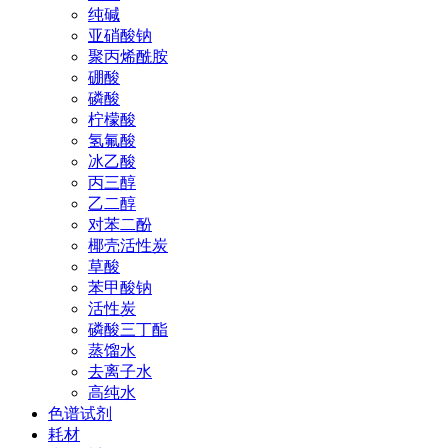
纯碱
亚硝酸钠
聚丙烯酰胺
硼酸
磷酸
柠檬酸
氢氟酸
冰乙酸
丙三醇
乙二醇
对苯二酚
椰壳活性炭
草酸
苯甲酸钠
活性炭
磷酸三丁酯
蒸馏水
去离子水
高纯水
色谱试剂
耗材