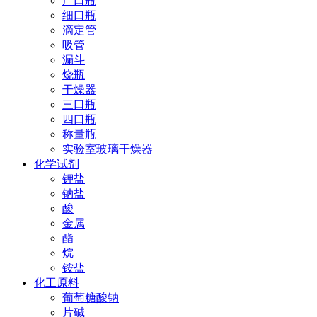
广口瓶
细口瓶
滴定管
吸管
漏斗
烧瓶
干燥器
三口瓶
四口瓶
称量瓶
实验室玻璃干燥器
化学试剂
钾盐
钠盐
酸
金属
酯
烷
铵盐
化工原料
葡萄糖酸钠
片碱