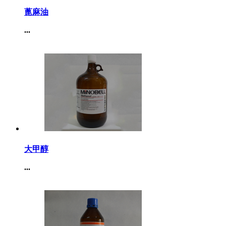
蓖麻油
...
大甲醇
...