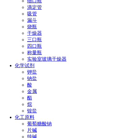
细口瓶
滴定管
吸管
漏斗
烧瓶
干燥器
三口瓶
四口瓶
称量瓶
实验室玻璃干燥器
化学试剂
钾盐
钠盐
酸
金属
酯
烷
铵盐
化工原料
葡萄糖酸钠
片碱
纯碱