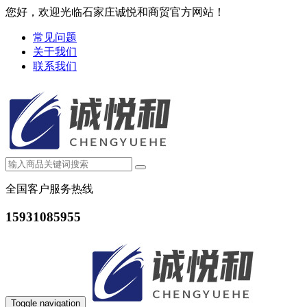
您好，欢迎光临石家庄诚悦和商贸官方网站！
常见问题
关于我们
联系我们
全国客户服务热线
15931085955
Toggle navigation