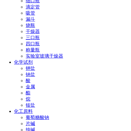
细口瓶
滴定管
吸管
漏斗
烧瓶
干燥器
三口瓶
四口瓶
称量瓶
实验室玻璃干燥器
化学试剂
钾盐
钠盐
酸
金属
酯
烷
铵盐
化工原料
葡萄糖酸钠
片碱
纯碱