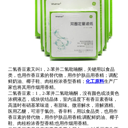
二氢香豆素又叫1，2-苯并二氢吡喃酮，关键用以食品
类，也用作香豆素的替代物，用作护肤品用香精；调配
鲜奶油、椰子鞋、肉桂粉浓香型香精；
化工原料
生产厂
家也将其用作烟用香精。
二氢香豆素：1，2-苯并二氢吡喃酮，没有颜色或淡黄色
浓稠液态，或块状结晶体，室内温度下有香豆素香味，
高溫时有硝基苯味道，有甜味。微溶解水，溶解酒精、
医用乙醚，可溶于氯仿。香辛料，用以食品类，也用作
香豆素的替代物，用作护肤品用香精;调配鲜奶油、椰子
鞋、肉桂粉浓香型香精;也用作烟用香精。