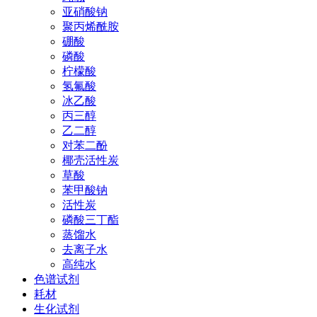
亚硝酸钠
聚丙烯酰胺
硼酸
磷酸
柠檬酸
氢氟酸
冰乙酸
丙三醇
乙二醇
对苯二酚
椰壳活性炭
草酸
苯甲酸钠
活性炭
磷酸三丁酯
蒸馏水
去离子水
高纯水
色谱试剂
耗材
生化试剂