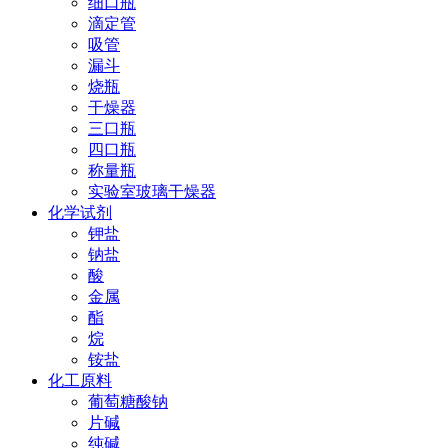
细口瓶
滴定管
吸管
漏斗
烧瓶
干燥器
三口瓶
四口瓶
称量瓶
实验室玻璃干燥器
化学试剂
钾盐
钠盐
酸
金属
酯
烷
铵盐
化工原料
葡萄糖酸钠
片碱
纯碱