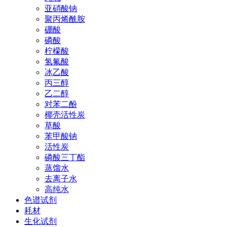
亚硝酸钠
聚丙烯酰胺
硼酸
磷酸
柠檬酸
氢氟酸
冰乙酸
丙三醇
乙二醇
对苯二酚
椰壳活性炭
草酸
苯甲酸钠
活性炭
磷酸三丁酯
蒸馏水
去离子水
高纯水
色谱试剂
耗材
生化试剂