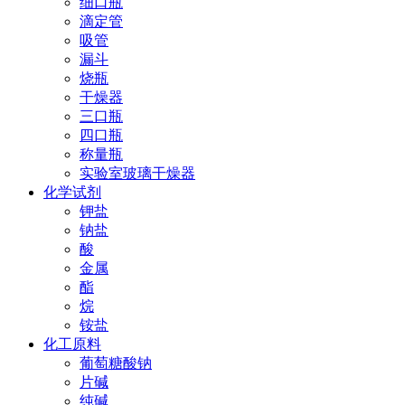
细口瓶
滴定管
吸管
漏斗
烧瓶
干燥器
三口瓶
四口瓶
称量瓶
实验室玻璃干燥器
化学试剂
钾盐
钠盐
酸
金属
酯
烷
铵盐
化工原料
葡萄糖酸钠
片碱
纯碱