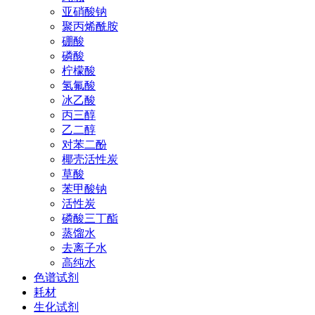
亚硝酸钠
聚丙烯酰胺
硼酸
磷酸
柠檬酸
氢氟酸
冰乙酸
丙三醇
乙二醇
对苯二酚
椰壳活性炭
草酸
苯甲酸钠
活性炭
磷酸三丁酯
蒸馏水
去离子水
高纯水
色谱试剂
耗材
生化试剂