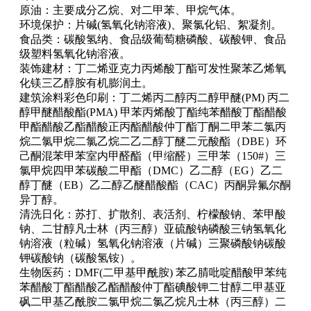
原油：主要成分乙烷、对二甲苯、甲烷气体。
环境保护：片碱(氢氧化钠溶液)、聚氯化铝、絮凝剂。
食品类：碳酸氢纳、食品级葡萄糖磷酸、碳酸钾、食品
级塑料氢氧化钠溶液。
装饰建材：丁二烯亚克力丙烯酸丁酯可发性聚苯乙烯氧
化镁三乙醇胺有机膨润土。
建筑涂料彩色印刷：丁二烯丙二醇丙二醇甲醚(PM) 丙二
醇甲醚醋酸酯(PMA) 甲苯丙烯酸丁酯纯苯醋酸丁酯醋酸
甲酯醋酸乙酯醋酸正丙酯醋酸仲丁酯丁酮二甲苯二氯丙
烷二氯甲烷二氯乙烷二乙二醇丁醚二元酸酯（DBE）环
己酮混苯甲苯室内甲醛酯（甲缩醛）三甲苯（150#）三
氯甲烷四甲苯碳酸二甲酯（DMC）乙二醇（EG）乙二
醇丁醚（EB）乙二醇乙醚醋酸酯（CAC）丙酮异氟尔酮
异丁醇。
清洗日化：苏打、扩散剂、表活剂、柠檬酸钠、苯甲酸
钠、二甘醇凡士林（丙三醇）亚硫酸钠磷酸三钠氢氧化
钠溶液（粒碱）氢氧化钠溶液（片碱）三聚磷酸钠碳酸
钾碳酸钠（碳酸氢铵）。
生物医药：DMF(二甲基甲酰胺) 苯乙腈吡啶醋酸甲苯纯
苯醋酸丁酯醋酸乙酯醋酸仲丁酯碘酸钾二甘醇二甲基亚
砜二甲基乙酰胺二氯甲烷二氯乙烷凡士林（丙三醇）二