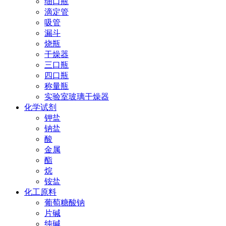
细口瓶
滴定管
吸管
漏斗
烧瓶
干燥器
三口瓶
四口瓶
称量瓶
实验室玻璃干燥器
化学试剂
钾盐
钠盐
酸
金属
酯
烷
铵盐
化工原料
葡萄糖酸钠
片碱
纯碱