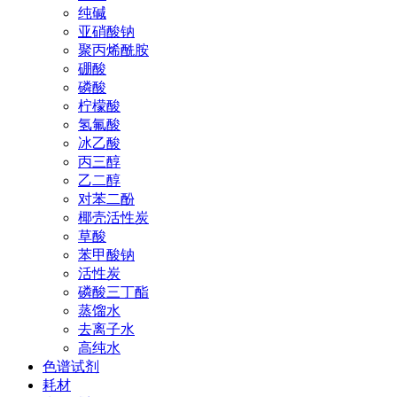
纯碱
亚硝酸钠
聚丙烯酰胺
硼酸
磷酸
柠檬酸
氢氟酸
冰乙酸
丙三醇
乙二醇
对苯二酚
椰壳活性炭
草酸
苯甲酸钠
活性炭
磷酸三丁酯
蒸馏水
去离子水
高纯水
色谱试剂
耗材