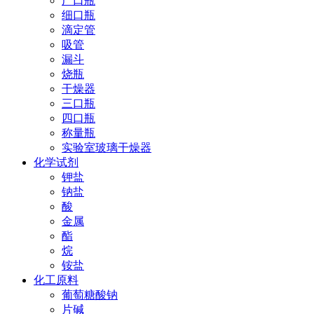
广口瓶
细口瓶
滴定管
吸管
漏斗
烧瓶
干燥器
三口瓶
四口瓶
称量瓶
实验室玻璃干燥器
化学试剂
钾盐
钠盐
酸
金属
酯
烷
铵盐
化工原料
葡萄糖酸钠
片碱