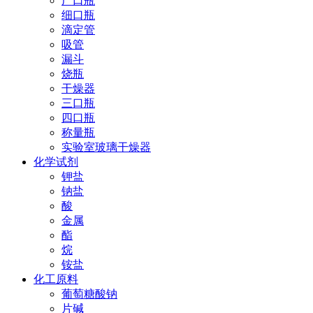
广口瓶
细口瓶
滴定管
吸管
漏斗
烧瓶
干燥器
三口瓶
四口瓶
称量瓶
实验室玻璃干燥器
化学试剂
钾盐
钠盐
酸
金属
酯
烷
铵盐
化工原料
葡萄糖酸钠
片碱