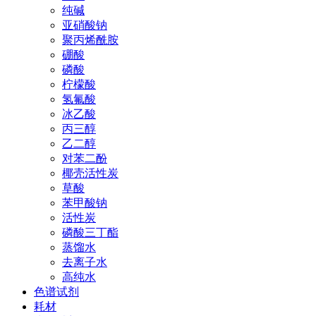
纯碱
亚硝酸钠
聚丙烯酰胺
硼酸
磷酸
柠檬酸
氢氟酸
冰乙酸
丙三醇
乙二醇
对苯二酚
椰壳活性炭
草酸
苯甲酸钠
活性炭
磷酸三丁酯
蒸馏水
去离子水
高纯水
色谱试剂
耗材