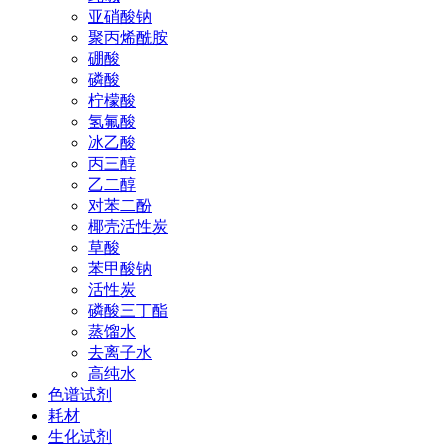
亚硝酸钠
聚丙烯酰胺
硼酸
磷酸
柠檬酸
氢氟酸
冰乙酸
丙三醇
乙二醇
对苯二酚
椰壳活性炭
草酸
苯甲酸钠
活性炭
磷酸三丁酯
蒸馏水
去离子水
高纯水
色谱试剂
耗材
生化试剂