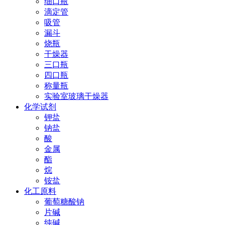
细口瓶
滴定管
吸管
漏斗
烧瓶
干燥器
三口瓶
四口瓶
称量瓶
实验室玻璃干燥器
化学试剂
钾盐
钠盐
酸
金属
酯
烷
铵盐
化工原料
葡萄糖酸钠
片碱
纯碱