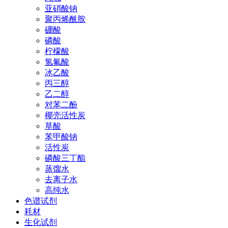
亚硝酸钠
聚丙烯酰胺
硼酸
磷酸
柠檬酸
氢氟酸
冰乙酸
丙三醇
乙二醇
对苯二酚
椰壳活性炭
草酸
苯甲酸钠
活性炭
磷酸三丁酯
蒸馏水
去离子水
高纯水
色谱试剂
耗材
生化试剂