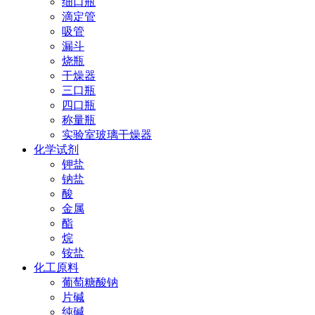
细口瓶
滴定管
吸管
漏斗
烧瓶
干燥器
三口瓶
四口瓶
称量瓶
实验室玻璃干燥器
化学试剂
钾盐
钠盐
酸
金属
酯
烷
铵盐
化工原料
葡萄糖酸钠
片碱
纯碱