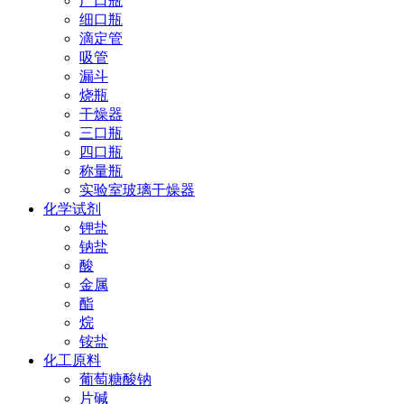
广口瓶
细口瓶
滴定管
吸管
漏斗
烧瓶
干燥器
三口瓶
四口瓶
称量瓶
实验室玻璃干燥器
化学试剂
钾盐
钠盐
酸
金属
酯
烷
铵盐
化工原料
葡萄糖酸钠
片碱