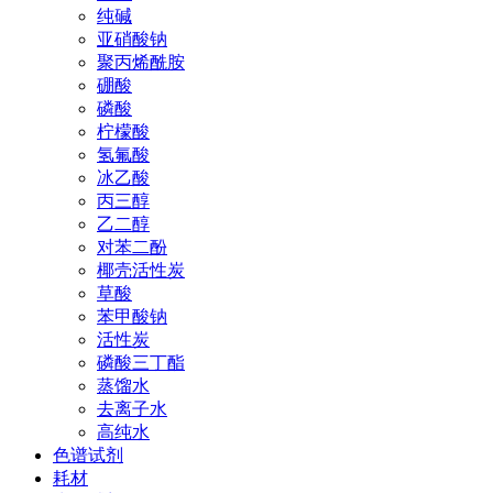
纯碱
亚硝酸钠
聚丙烯酰胺
硼酸
磷酸
柠檬酸
氢氟酸
冰乙酸
丙三醇
乙二醇
对苯二酚
椰壳活性炭
草酸
苯甲酸钠
活性炭
磷酸三丁酯
蒸馏水
去离子水
高纯水
色谱试剂
耗材